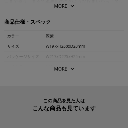
口まで覆う、まるで革表紙の本のような佇まいから「タッ
MORE
プフォリオ」と名付けました。
ノートにぴったりとフィットするようコンパクトに設計さ
商品仕様・スペック
れたデザインとカバー内側のピッグスエードが、ノートと
カバーの一体感を高めています。段差が生じないよう長く
カラー
深紫
設けられた差し込み口は、革製の下敷きのように快適な筆
サイズ
W197xH260xD20mm
記をサポート。日本の伝統色など「和」の要素を取り入れ
パッケージサイズ
W217xD275xH25mm
た上品な色彩と、シンプルでモダンなフォルム、そしてや
わらかな本革の手触りが、日々の筆記時間に上質感を与え
本体重量
241g
MORE
ます。
素材・原材料
牛革・豚革・マグネット・紙
伊東屋ノートブック（横罫）が付属しています。
生産国
日本
【開いた時のサイズ】Ｗ４２１×Ｈ２６０ｍｍ
入数明細
１冊
この商品を見た人は
こんな商品も見ています
メーカー品番
RZL081
※名入れはページを開いて右端の中央に横向きで入りま
リフィル
伊東屋 伊東屋ノートブックＢ５ 横罫 ベ
す。名入れ対応文字はヘルベチカMサイズのみです。
ージュ