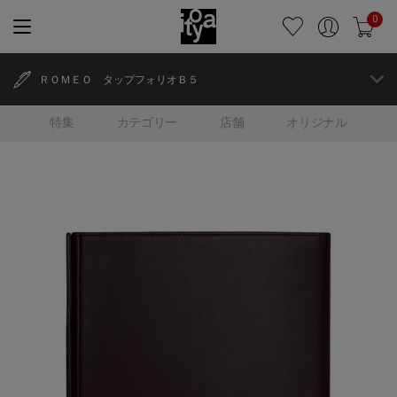
0
ＲＯＭＥＯ タップフォリオＢ５
特集
カテゴリー
店舗
オリジナル