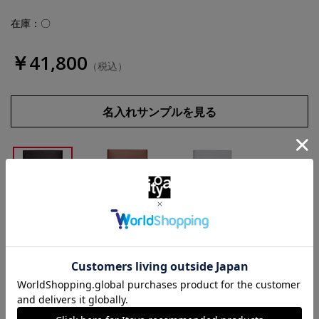
在庫：〇
￥41,800
（税込）
名入れサンプルを見る
深紫
黄櫨
白雲石
数量