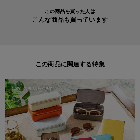
の、包容力のある設計です。
この商品を買った人は
内装の両サイドにそれぞれ、２重構造のポケットを配した
こんな商品も買っています
充分な収納力。
搭乗券・予定表・ホテルバウチャーなどの印刷物を収めた
り、ときにはレシートも収めたり。
その時々にあわせて、自由な使い分けが可能です。
左のポケットは「着物のあわせ」のような特徴的なつく
この商品に関連する特集
り。
資料の出し入れがスムーズに行えるように工夫されていま
す。
また、情報流出防止機能も内蔵。
海外の旅で一層気になるセキュリティー対策も備えていま
す。
特別なひとときの気配が、旅の時間をより鮮やかに彩りま