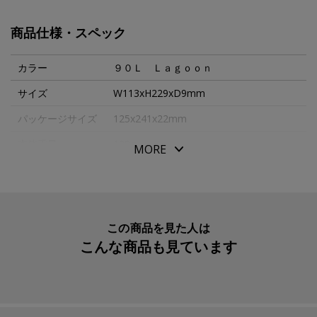
色。
透明な海に身をゆだね、心が潤うひとときを映し出すグリ
商品仕様・スペック
ーンは、晴れやかながら鮮烈すぎず、穏やかな時間を想起
させる色調です。
カラー
９０Ｌ Ｌａｇｏｏｎ
サイズ
W113xH229xD9mm
非日常を存分に味わえる、美しい佇まいのパスポートケー
パッケージサイズ
125x241x22mm
ス。
豊かな色彩の本革を全面にあしらい、旅の気分を映したよ
本体重量
138g
MORE
うな高揚感あるデザインに仕立てました。
生産国
日本
パスポートに加えて、大切な渡航書類までひとまとめにす
入数明細
１個
るロングサイズ。
カードはもちろん、Ａ４書類（４つ折り）・ペン・国際免
メーカー品番
AAG7890L
この商品を見た人は
許も収まるので、煩雑になりがちな旅の資料をすっきり携
こんな商品も見ています
えられます。
「搭乗券・予定表は紙で準備したい」「移動中に必要な資
料を探すのに手間取ったことがある」という方におすすめ