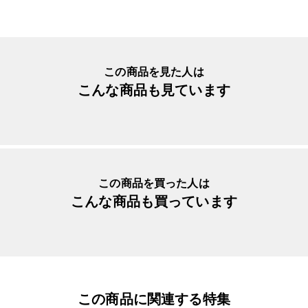
生産国
日本
直径約１２ｃｍの小皿は、毎日の食事で使うサイズ。
入数明細
１枚
取り皿、副菜、漬物、醤油、薬味、果物、お菓子など、
様々な用途にご使用いただけます。
メーカー品番
ITPL06
この商品を見た人は
こんな商品も見ています
電子レンジにご使用いただけます。
食洗機やオーブン、直火ではご使用いただけません。
この商品を買った人は
こんな商品も買っています
この商品に関連する特集