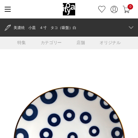
0
美濃焼 小皿 ４寸 タコ（吸盤）白
特集
カテゴリー
店舗
オリジナル