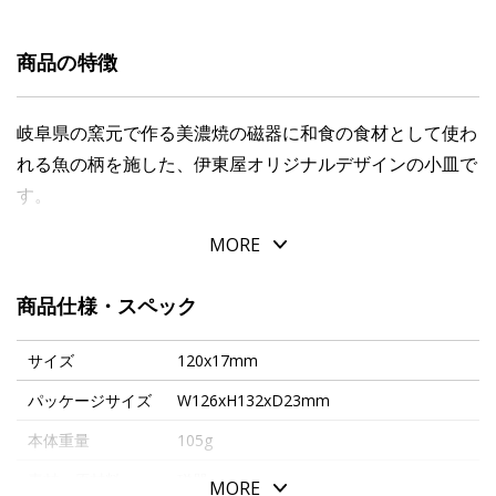
商品の特徴
岐阜県の窯元で作る美濃焼の磁器に和食の食材として使わ
れる魚の柄を施した、伊東屋オリジナルデザインの小皿で
す。
MORE
「タコ」は「多幸（たこう）」の字を当て、縁起の良い食
材としておせち料理やお祝いの席で使われます。
商品仕様・スペック
また足が八本あることから「末広がり」で縁起が良いとも
言われます。
サイズ
120x17mm
呉須という藍色の染料を用いて、タコの吸盤を表現してい
パッケージサイズ
W126xH132xD23mm
ます。
本体重量
105g
口縁には金彩を施しているので、食卓を華やかに彩りま
す。
素材・原材料
磁器
MORE