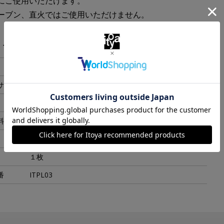
にご使用いただけます。
ーブン、直火ではご使用いただけません。
・スペック
120x17mm
サイズ
W126xH132xD23mm
105g
料
磁器
日本
１枚
番
ITPL03