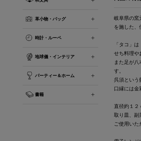
岐阜県の窯
革小物・バッグ
を施した、
時計・ルーペ
「タコ」は
せち料理や
地球儀・インテリア
また足が八
す。
パーティー＆ホーム
呉須という
口縁には金
書籍
直径約１２
取り皿、副
ご使用いた