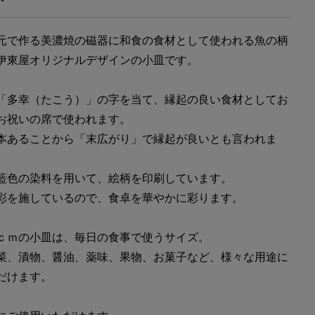
元で作る美濃焼の磁器に和食の食材として使われる魚の柄
伊東屋オリジナルデザインの小皿です。
「多幸（たこう）」の字を当て、縁起の良い食材としてお
お祝いの席で使われます。
本あることから「末広がり」で縁起が良いとも言われま
藍色の染料を用いて、絵柄を印刷しています。
彩を施しているので、食卓を華やかに彩ります。
ｃｍの小皿は、毎日の食事で使うサイズ。
菜、漬物、醤油、薬味、果物、お菓子など、様々な用途に
だけます。