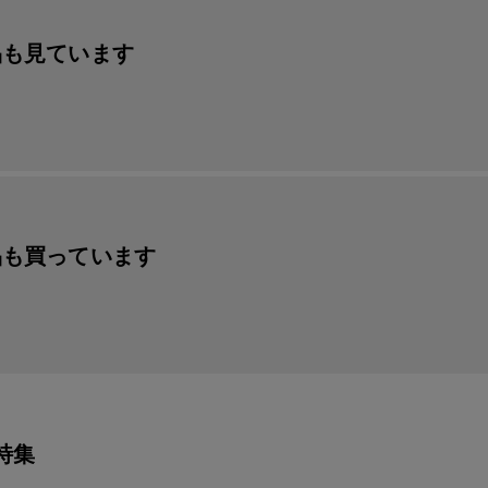
品も見ています
品も買っています
特集