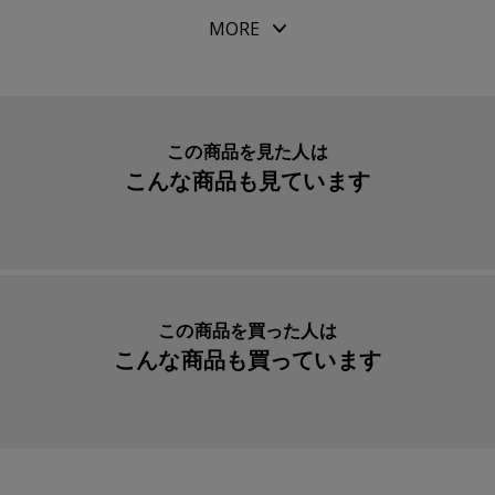
いう方法で製作されています。
素材・原材料
ブロンズ
MORE
そのため、ひとつひとつに微細な個体差が生まれ、手作り
生産国
日本
ならではの味わいと表情が宿ります。
入数明細
１個
大切な方へのメッセージに、幸せを願う想いを添えて。
メーカー品番
ITSS106
この商品を見た人は
伝統的な製法から生まれた愛らしい表情の動物たちは、現
こんな商品も見ています
代のライフスタイルにも融合し、いつもあなたの近くにそ
っと寄り添います。
※本製品は鋳造により一点ずつ成形しております。そのた
この商品を買った人は
め、表面にわずかな凹凸や小さな穴（ピンホール）などの
こんな商品も買っています
個体差がございます。いずれも製造工程の特性によるもの
であり、表情もひとつひとつ異なります。
※スタンプ表面に施した着色料がワックスに付着する場合