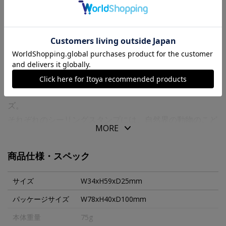
送料について
商品の特徴
世界でラッキーモチーフとして愛されている動物と自然の
美しさを写実的に表現した、シーリングスタンプシリー
ズ。
それぞれのシーリングスタンプには、自然界の動物のこど
MORE
もたちが持つ美しさ、優雅さ、そして愛らしさがアート作
品のように精巧に表現されています。
商品仕様・スペック
青銅製（ブロンズ）のボディは、ミニオブジェとしてもお
サイズ
W34xH59xD25mm
楽しみいただける精緻なつくり。
パッケージサイズ
W78xH40xD100mm
動物の姿のハンドル部分からスタンプの印面まで、溶かし
本体重量
75g
た金属を型に流し込み立体を形づくる伝統的な「鋳造」と