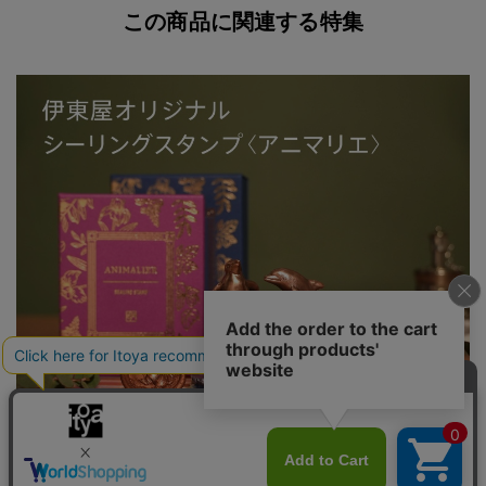
がありますが、数回ご使用いただくことで徐々に付着しに
この商品に関連する特集
くくなります。
伊東屋オリジナルのシーリングスタンプ〈アニマリエ〉