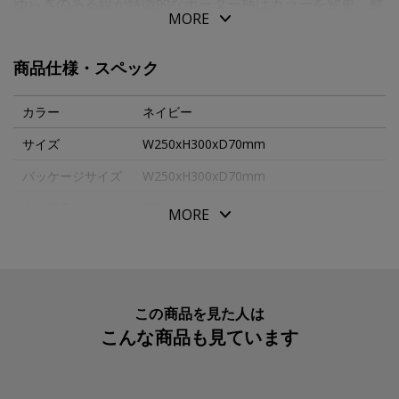
ゆらぎのある線が特徴的なボーダー柄はカラーを変更。鮮
MORE
やかな色彩で、はつらつとした印象に。好きな色を選んだ
り組み合わせたり楽しめるように４色揃えています。
商品仕様・スペック
丈夫でありつつ軽やかに運べるように、バッグの生地もア
ップデート。表生地には薄手の帆布を用い、ハンドルは厚
カラー
ネイビー
手のものに変えました。用いた帆布は最も薄手の１１号。
サイズ
W250xH300xD70mm
柔らかながら適度にハリもあり、バッグの中身が少なくて
パッケージサイズ
W250xH300xD70mm
も四角い形状が保たれやすくなりました。
上履きや運動靴を入れて運ぶシューズバッグは、スナップ
本体重量
97g
MORE
ボタンをつけ、ハンドルを２つにしたのもポイントです。
素材・原材料
綿・ポリエステル・アクリル
靴を入れて運ぶときもバッグとしてきれいな形で運べるよ
生産国
日本
うになりました。小さなトートバッグのような形状だか
ら、靴を運ぶ以外の用途にも活用できます。ライナーは汚
入数明細
１
この商品を見た人は
れがつきにくい撥水性のある生地を使用、内側にはネーム
こんな商品も見ています
メーカー品番
ITG1301
タグ付き。