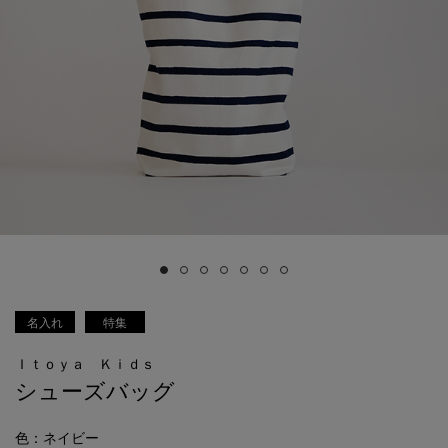
名入れ
特集
Ｉｔｏｙａ Ｋｉｄｓ
シューズバッグ
色
：ネイビー