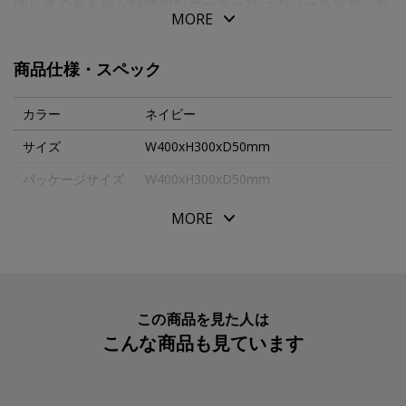
ゆらぎのある線が特徴的なボーダー柄はカラーを変更。鮮
MORE
やかな色彩で、はつらつとした印象に。好きな色を選んだ
り組み合わせたりを楽しめるように４色揃えています。
商品仕様・スペック
丈夫でありつつ軽やかに運べるように、バッグの生地もア
ップデート。表生地には薄手の帆布を用い、ハンドルを厚
カラー
ネイビー
手のものに変更。用いた帆布は最も薄手の１１号。柔らか
サイズ
W400xH300xD50mm
ながら適度にハリもあり、バッグの中身が少なくても四角
パッケージサイズ
W400xH300xD50mm
い形状が保たれやすくなりました。
横型のレッスンバッグは、Ａ４が余裕をもって入るサイ
本体重量
136g
MORE
ズ。マチがあるので、厚みのある本も入ります。図画工作
素材・原材料
綿・ポリエステル・アクリル
の時間に使うスケッチブックや色鉛筆、図書館で借りた図
生産国
日本
鑑、習いごとの音楽教室へ持っていく楽譜…いろいろな用
途で使えます。ライナーは汚れがつきにくい撥水性のある
入数明細
１
この商品を見た人は
生地を使用、内側にはネームタグ付き。
こんな商品も見ています
メーカー品番
ITG1101