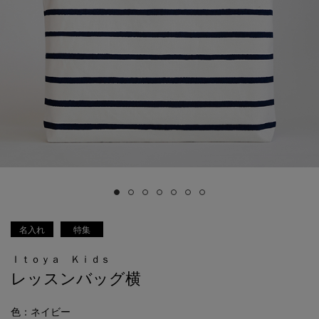
名入れ
特集
Ｉｔｏｙａ Ｋｉｄｓ
レッスンバッグ横
色
：ネイビー