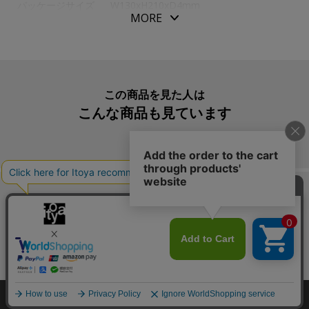
パッケージサイズ
W130xH210xD4mm
す。中紙は、インクの裏抜けやにじみの少ない筆記に適し
MORE
た用紙を使用しています。
本体重量
65g
素材・原材料
紙
生産国
日本
この商品を見た人は
入数明細
１冊
こんな商品も見ています
メーカー品番
ITN0904
この商品を買った人は
こんな商品も買っています
Copyright©伊東屋 All Rights Reserved.