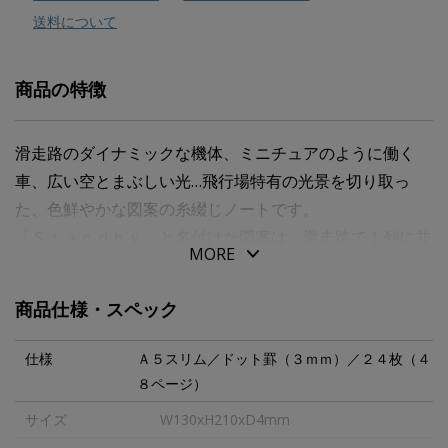
送料について
商品の特徴
滑走路のダイナミックな機体、ミニチュアのように働く
車、広い空とまぶしい光…飛行場特有の光景を切り取っ
た、色鮮やかな図案の糸綴じノートです。
「Ｓｔａｎｄｂｙ」と名付けた図案は、滑走路で１列に並
MORE
び離陸待ちをしている飛行機が主役。搭乗した後、整列し
た飛行機たちを窓から見ている…搭乗後の高揚感を表現し
商品仕様・スペック
ました。表紙から裏表紙まで１枚の絵で描き、表紙を開く
と広々とした景色が目に飛び込むようにつくりました。
仕様
Ａ５スリム／ドット罫（３ｍｍ）／２４枚（４
遊び心は中面にも。空色で統一した中紙には、タイトル線
８ページ）
のガイドとなる小さい飛行機をあしらいました。タイトル
サイズ
W130xH210xD4mm
を書きこめば、まるで飛行機雲のようにページを彩りま