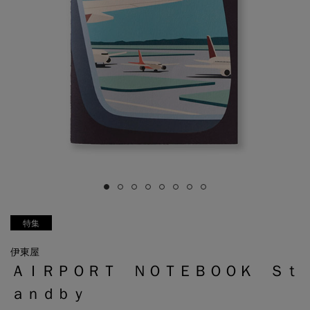
特集
伊東屋
ＡＩＲＰＯＲＴ ＮＯＴＥＢＯＯＫ Ｓｔ
ａｎｄｂｙ