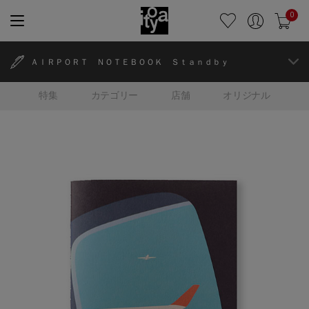
0
ＡＩＲＰＯＲＴ ＮＯＴＥＢＯＯＫ Ｓｔａｎｄｂｙ
特集
カテゴリー
店舗
オリジナル