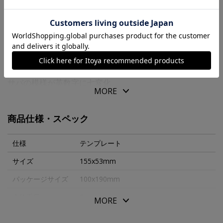
商品の特徴
お魚をモチーフとした、オリジナルデザインのステンレス
製テンプレートです。
サバの模様が英数字に七変化。
MORE
アルファベットや数字をなぞって文字を書いてください。
商品仕様・スペック
仕様
テンプレート
サイズ
155x53mm
パッケージサイズ
100x190mm
本体重量
8g
MORE
素材・原材料
ステンレス