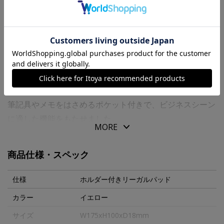
送料について
商品の特徴
チェックブック（小切手帳）からインスパイアされた横長
タイプのリーガルパッド専用ホルダーです。
筆記具やメモをはさめるポケット付きで、ビジネスシーン
に適した機能をもたせました。
MORE
スーツの内ポケットに収まる携行性を持ちながら、小さす
ぎず充分な筆記スペースがあり
商品仕様・スペック
「メモを取り出す → 書く → 切り離す → 整理す
る」という一連の動作が手際よく行えます。
仕様
ホルダー付きリーガルパッド
長型タイプはデスクの空きスペースにも収まりやすく、デ
カラー
イエロー
スクユースにも便利。
サイズ
W175xH100xD18mm
メッセージの記入にも適しているので、伝言メモとしても