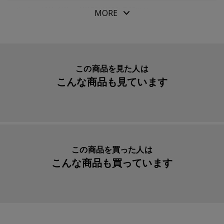
役立ちます。
パッケージサイズ
W180xH100xD15mm
MORE
本体重量
125g
素材・原材料
塩ビ、紙
生産国
ホルダー：日本、リーガルパッド：ベトナ
この商品を見た人は
ム
こんな商品も見ています
入数明細
ホルダー１枚、リーガルパッド１冊
メーカー品番
PHC02
リフィル
伊東屋 ＬＰＣ３ リーガルパッド チェ
ック
この商品を買った人は
こんな商品も買っています