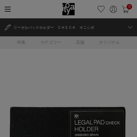
0
リーガルパッドホルダー ＣＨＥＣＫ オニシボ
特集
カテゴリー
店舗
オリジナル