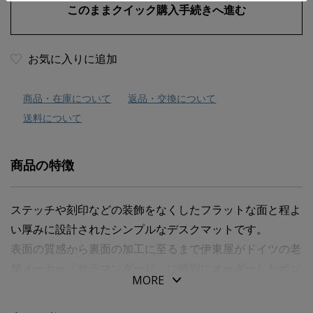
お気に入りに追加
商品・在庫について
返品・交換について
送料について
商品の特徴
ステッチや刻印などの装飾をなくしたフラットな面と程よ
い厚みに設計されたシンプルなデスクマットです。
表面の質感から裏面の加工に至るまで伊東屋がドイツの老
舗メーカー「サラマンダー社」に特別にオーダーしたボン
MORE
デッドレザーファイバを使用しております。
皮革の風合いの残る、細かなエンボスの入った均一な面が