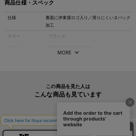
商品仕様・スペック
美しく、パソコンのモニターやキーボードを置くスペース
を考慮し、奥行きを短く設計したサイズは、さまざまなワ
仕様
裏面に伊東屋ロゴ入り／滑りにくいヌバック
ークスペースに調和し、筆記やパソコン作業などのデスク
加工
ワークを快適にサポートしてくれます。
カラー
ブラック
サイズ
W600xH320xD2.2mm
※ボンデッドレザーファイバは、革の端材を細かく粉砕
MORE
し、固めて表面に塗装を施した素材です。 その製造工程
パッケージサイズ
W615xH340mm
で、素材が混ざり合った跡や、革本来の微細な色の違い
本体重量
380g
が、表面に小さな黒点や斑点として現れることがありま
素材・原材料
ボンデッドレザーファイバ
す。
この商品を見た人は
また出荷時に製造工程上に発生するにおいが残っている場
生産国
日本
こんな商品も見ています
合がございますが、使用していただくにつれて薄まってい
入数明細
１枚
きます。
メーカー品番
ITD02
この商品を買った人は