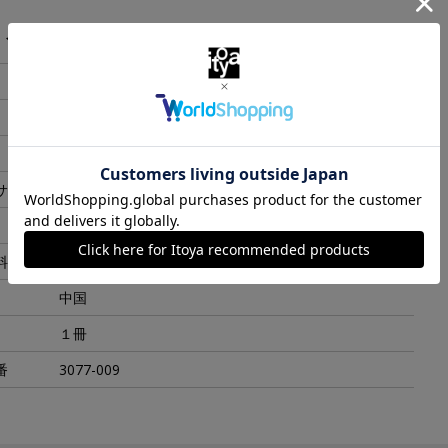
・スペック
A5
グレー
W175xH233x18mm
サイズ
W203xH248x42mm
260g
料
牛革
中国
１冊
番
3077-009