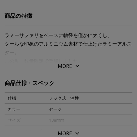
商品の特徴
ラミーサファリをベースに軸径を僅かに太くし、
クールな印象のアルミニウム素材で仕上げたラミーアルス
ター。
この度、数量限定で登場しました。
MORE
彩度を抑えたシックな配色が秋の装いにぴったりなスペシ
ャルエディション。
商品仕様・スペック
【ボディ】ＡＳＡ樹脂
仕様
ノック式 油性
カラー
セージ
サイズ
138mm
パッケージサイズ
160x30x30mm
MORE