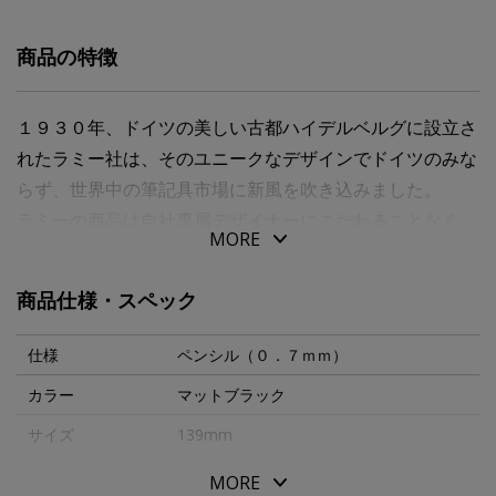
商品の特徴
１９３０年、ドイツの美しい古都ハイデルベルグに設立さ
れたラミー社は、そのユニークなデザインでドイツのみな
らず、世界中の筆記具市場に新風を吹き込みました。
ラミーの商品は自社専属デザイナーにこだわることなく、
MORE
バウハウスの思想を持つ世界中の様々な分野のデザイナー
とのコラボレーションによって開発されており、様々なデ
商品仕様・スペック
ザイン賞を受賞しています。
“ｃｙｌｉｎｄｒｉｃａｌ ｐｅｎ（円筒型のペン）”の略
仕様
ペンシル（０．７ｍｍ）
が名前の由来となっている「ラミー ｃｐ１」は、シンプ
カラー
マットブラック
ルを極めた美しさと実用性を兼ね備えています。
サイズ
139mm
エレガントな細身のボディにステンレス無垢クリップが特
徴的な、１９７０年代から愛され続けているロングセラー
パッケージサイズ
W180mmxH55mmxD28mm
MORE