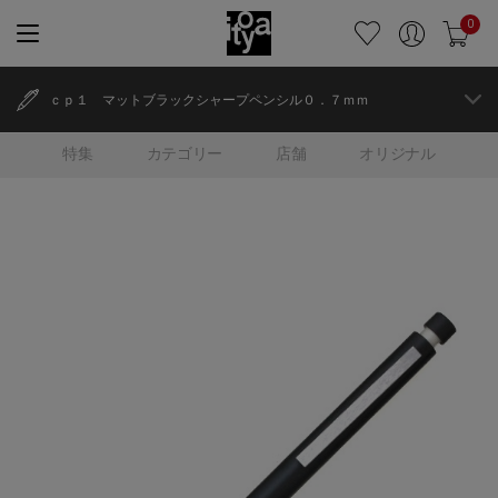
0
ｃｐ１ マットブラックシャープペンシル０．７ｍｍ
特集
カテゴリー
店舗
オリジナル