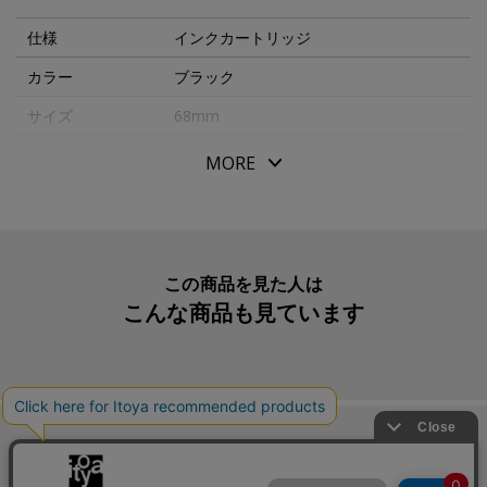
仕様
インクカートリッジ
カラー
ブラック
サイズ
68mm
生産国
ドイツ
MORE
入数明細
５本入
メーカー品番
LT10BK
この商品を見た人は
こんな商品も見ています
この商品を買った人は