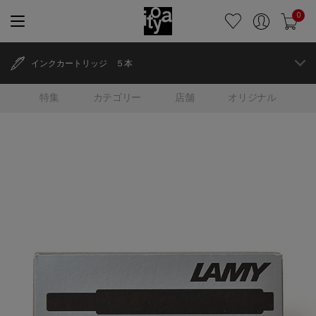
0
インクカートリッジ ５本
特集
カテゴリー
店舗
オリジナル