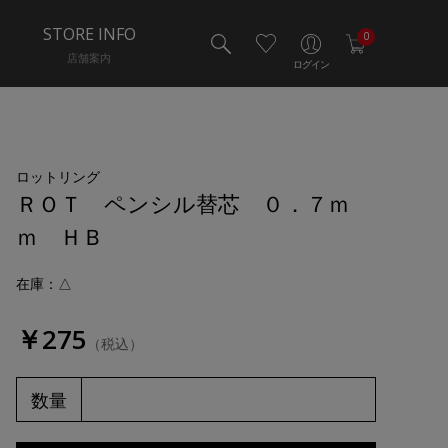
STORE INFO
0
店舗案内
ログイン
ロットリング
ＲＯＴ ペンシル替芯 ０．７ｍ
ｍ ＨＢ
在庫：△
￥275
（税込）
数量