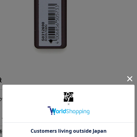
徴
グ
・スペック
番
S0312690