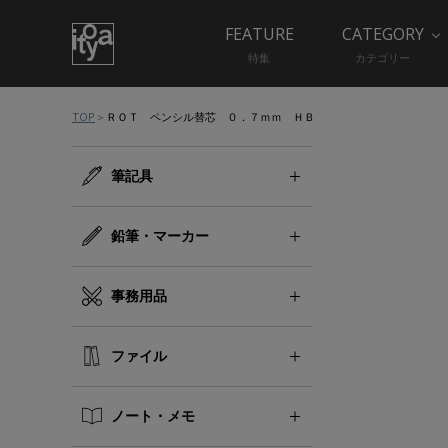
FEATURE
CATEGORY
特集
カテゴリー
TOP
ＲＯＴ ペンシル替芯 ０．７ｍｍ ＨＢ
筆記具
鉛筆・マーカー
事務用品
ファイル
ノート・メモ