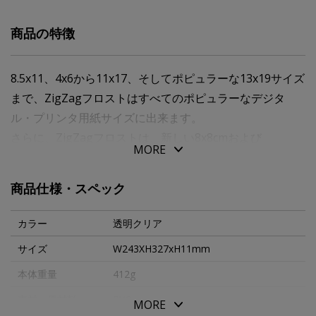
商品の特徴
8.5x11、4x6から11x17、そしてポピュラーな13x19サイズ
まで、ZigZagフロストはすべてのポピュラーなデジタ
ル・プリンタ用紙サイズに出来ます。
さらに、ZigZagフロストは、新しい8x8cmおよび
MORE
12x12cm正方形写真サイズにおいて利用可能です。
商品仕様・スペック
９”１２”：２２９Ｘ３１０ｍｍ。
対応写真サイズ：ワイド六ツ切（１９０Ｘ２９０ｍｍ）。
カラー
透明クリア
対応用紙サイズ：Ａ４（２１０Ｘ２９７ｍｍ）。
サイズ
W243XH327xH11mm
本体重量
412g
素材・原材料
PVC
MORE