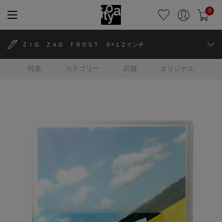
0
ＺＩＧ ＺＡＧ ＦＲＯＳＴ ９×１２インチ
特集
カテゴリー
店舗
オリジナル