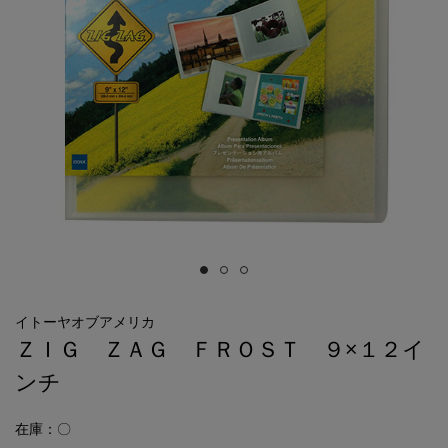
イトーヤオブアメリカ
ＺＩＧ ＺＡＧ ＦＲＯＳＴ ９×１２イ
ンチ
在庫：〇