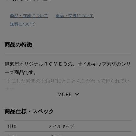
商品・在庫について
返品・交換について
送料について
商品の特徴
伊東屋オリジナルＲＯＭＥＯの、オイルキップ素材のシリ
ーズ商品です。
”手にした瞬間の手触り”にとことんこだわって作られてい
ます。
MORE
北米産の生後半年から１年半の上質な中牛皮のみを用い、
キップ特有の「きめ」の細やかさを活かした水染めを施
商品仕様・スペック
し、たっぷりとオイルを染みこませました。
表面加工も極力控え、自然のシワ、シボをそのままに仕上
仕様
オイルキップ
げました。