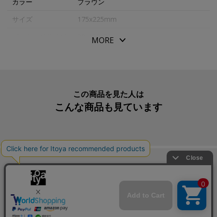
カラー
ブラウン
サイズ
175x225mm
ふっくらとした革質、しっとりした手触り、使い込むほど
に味わいの出てくる商品です。
パッケージサイズ
90x185x52mm
MORE
さわった時の感触が本当に心地よく、この革の中にお気に
本体重量
130g
入りのペンを入れる時の満足感はたまりません。
素材・原材料
牛革（オイルキップ）
もちろん品質だけではなく機能面も充実しています。
生産国
日本
この商品を見た人は
筆記具が入りやすいように、入口を浮かせて縫製いたしま
こんな商品も見ています
メーカー品番
RB-11*
した。
入れやすいけど、落ちやすい・・・とならないよう、上部
にはベロをつけ、筆記具が簡単には落ちないように工夫さ
れています。
筆記具は６本収納が可能です。６本収納できれば、あれも
この商品を買った人は
これも入れたいのに！と迷うこともなくなりそうです。
こんな商品も買っています
出し入れの頻度を考慮し、内側には、軽くてシワになりに
くく型くずれしにくい人工皮革を使用しています。