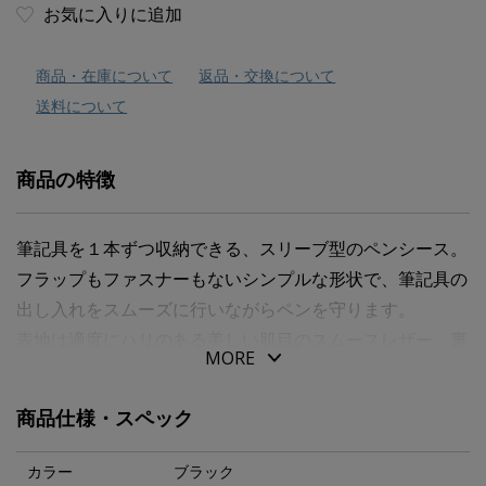
お気に入りに追加
商品・在庫について
返品・交換について
送料について
商品の特徴
筆記具を１本ずつ収納できる、スリーブ型のペンシース。
フラップもファスナーもないシンプルな形状で、筆記具の
出し入れをスムーズに行いながらペンを守ります。
表地は適度にハリのある美しい肌目のスムースレザー、裏
MORE
地にはやわらかな質感のマイクロファイバーを使用してい
ます。
商品仕様・スペック
革はイタリア・ミラノの老舗タンナー「モンフリーニ・ペ
ラーミ社」による美しく鮮やかな発色が特徴です。
カラー
ブラック