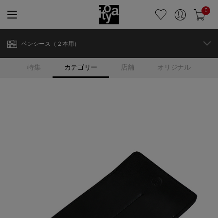
0
ペンシース（２本用）
特集
カテゴリー
店舗
オリジナル