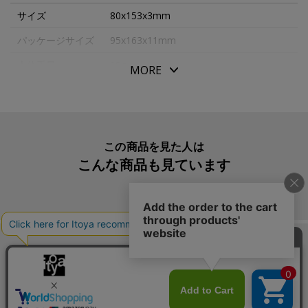
サイズ
80x153x3mm
パッケージサイズ
95x163x11mm
本体重量
19g
MORE
素材・原材料
牛革
生産国
日本
入数明細
１個
この商品を見た人は
こんな商品も見ています
メーカー品番
RL0201*
この商品を買った人は
こんな商品も買っています