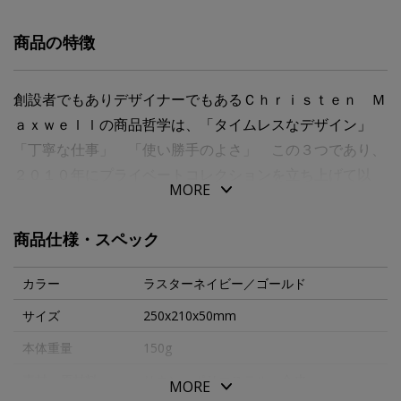
商品の特徴
創設者でもありデザイナーでもあるＣｈｒｉｓｔｅｎ Ｍ
ａｘｗｅｌｌの商品哲学は、「タイムレスなデザイン」
「丁寧な仕事」 「使い勝手のよさ」 この３つであり、
２０１０年にプライベートコレクションを立ち上げて以
MORE
来、その信念に基づき商品作りを行っております。 製品
は輸入生地をＮＹ州内で裁断・縫製しております。
商品仕様・スペック
独自のラスターリネンと、メタリックカラーのポリブレン
カラー
ラスターネイビー／ゴールド
ドフェイクレザーを使った大型ポーチです。
サイズ
250x210x50mm
裏地は防水ポリエステル１００％の為、旅行やビーチへの
本体重量
150g
お供に最適です。
勿論毎日使う化粧品を入れたり、クラッチバッグとしても
素材・原材料
リネン＋ポリエステル＋合皮
MORE
お使いいただけます。