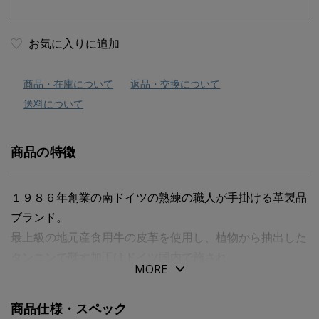
お気に入りに追加
商品・在庫について
返品・交換について
送料について
商品の特徴
１９８６年創業の南ドイツの熟練の職人が手掛ける革製品
ブランド。
最上級の地元産食用牛の皮革を使用し、植物から抽出した
タンニンで鞣す加工はドイツ国内で施され、
MORE
使い込むほど革の経年変化を楽しめます。
内貼りなし。 ファスナー２本。
商品仕様・スペック