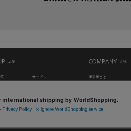
OP
COMPANY
店舗
会社
一覧
サービス
伊東屋とは
ation Hall
店舗情報
オリジナルブランド
hake Lounge
お知らせ・コラム
記念品・ノベルティのご相
tylo
採用情報
Copyright©伊東屋 All Rights Reserved.