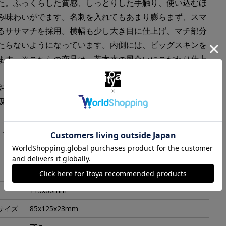
た。ふっくらした質感、しっとりした手触り、使い込むほ
み味わいがでます。名刺を入れてもあまり膨らまず、スマ
るササマチを採用。横幅も少し大き目に仕上げ、マチ部分
たらないようになっています。内側には、ビッグスキンを
ます。※こちらの商品は、革本来の風合いにこだわり仕上
。その為、革の使用部分により若干色が異なります。ま
や摩擦などによりシミや色落ちが生じる場合がございま
扱いには十分ご注意下さい。
・スペック
オイルキップ
ブラウン
115x80mm
サイズ
85x125x23mm