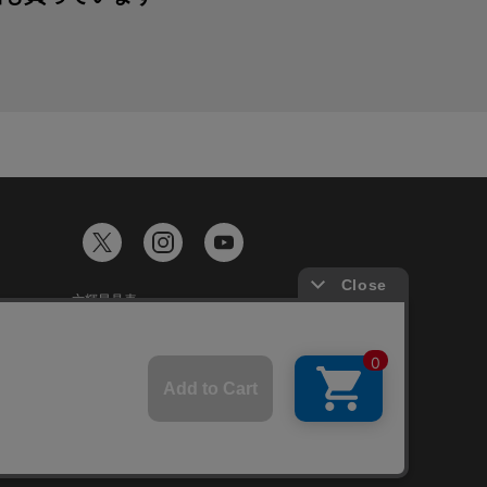
六輝早見表
ギフトカード残高照会
談
Japanese
English
Chinese