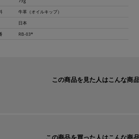
75g
料
牛革（オイルキップ）
日本
番
RB-03*
この商品を見た人は
こんな商
この商品を買った人は
こんな商