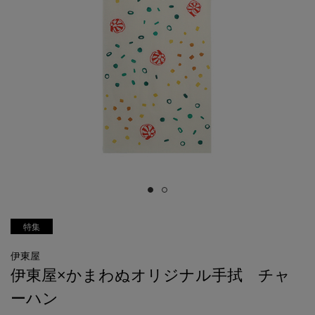
特集
伊東屋
伊東屋×かまわぬオリジナル手拭 チャ
ーハン