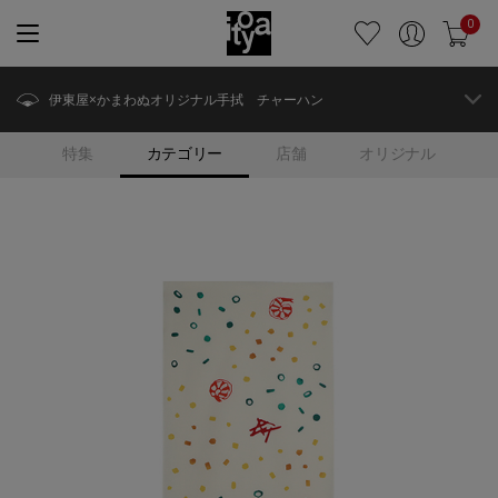
0
伊東屋×かまわぬオリジナル手拭 チャーハン
特集
カテゴリー
店舗
オリジナル