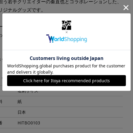
担う若手クリエイターの秦直也とコラボレーションした、
リジナルグッズです。
ーの作品を身近に楽しめる、名刺身蓋のアートボックス。
っても、名刺やカードを保管する箱としても活用いただけ
×９６×Ｈ３８ｍｍ
・スペック
名刺サイズ
料
紙
日本
番
HITBO0103