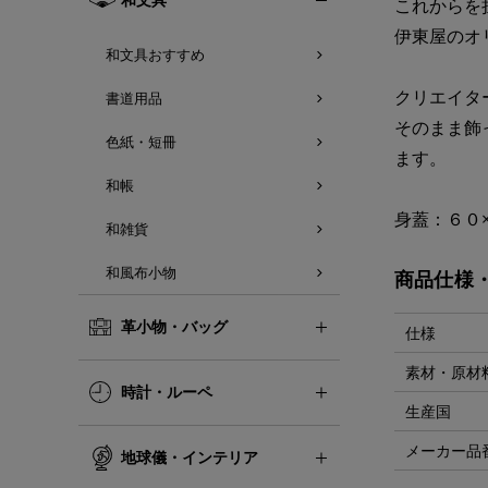
これからを
伊東屋のオ
和文具おすすめ
クリエイタ
書道用品
そのまま飾
色紙・短冊
ます。
和帳
身蓋：６０
和雑貨
和風布小物
商品仕様
革小物・バッグ
仕様
素材・原材
時計・ルーペ
生産国
メーカー品
地球儀・インテリア