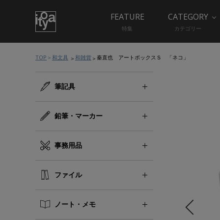
FEATURE
CATEGORY
特集
カテゴリー
TOP
和文具
和雑貨
秦直也 アートボックスＳ 「ネコ」
筆記具
鉛筆・マーカー
事務用品
ファイル
ノート・メモ