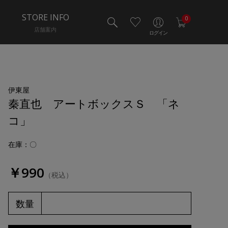
STORE INFO
0
店舗案内
ログイン
伊東屋
秦直也 アートボックスＳ 「ネ
コ」
在庫：〇
￥990
（税込）
数量