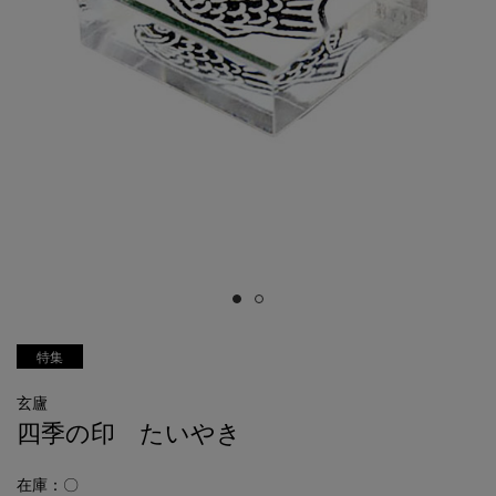
特集
玄廬
四季の印 たいやき
在庫：〇