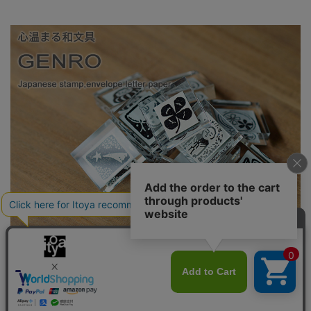
心あたたまる「玄廬（げんろ）」の和文具