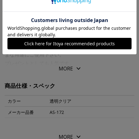
商品の特徴
日本の四季折々の花や風物詩などの印です。
御進物に一言添えたり、お手紙のワンポイントなどさまざ
まな用途にご使用下さい。
プレゼントとしても人気です。
MORE
インクパッドは別売りです。
商品仕様・スペック
カラー
透明クリア
メーカー品番
AS-172
MORE