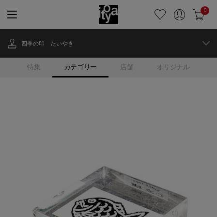
0
四季の印 たいやき
特集
カテゴリー
店舗
オリジナル