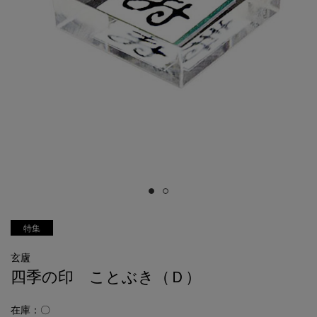
特集
玄廬
四季の印 ことぶき（Ｄ）
在庫：〇