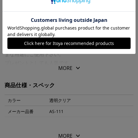
商品の特徴
日本の四季折々の花や風物詩などの印です。
御進物に一言添えたり、お手紙のワンポイントなどさまざ
まな用途にご使用下さい。
プレゼントとしても人気です。
MORE
インクパッドは別売りです。
商品仕様・スペック
カラー
透明クリア
メーカー品番
AS-111
MORE