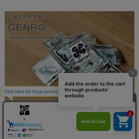
心あたたまる「玄廬（げんろ）」の和文具