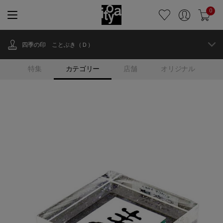
0
四季の印 ことぶき（Ｄ）
特集
カテゴリー
店舗
オリジナル