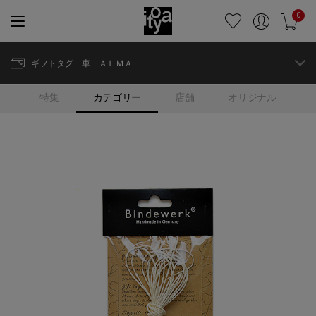
0
ギフトタグ 車 ＡＬＭＡ
特集
カテゴリー
店舗
オリジナル