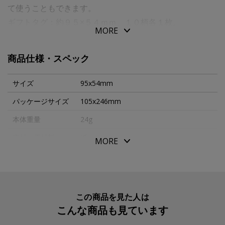
て使うこともできます。
ギフトタグ：約９５×５４ｍｍ、１０柄各１枚。
MORE
紐：約４００ｍｍ、１０本。
商品仕様・スペック
サイズ
95x54mm
パッケージサイズ
105x246mm
本体重量
24g
素材・原材料
紙
MORE
生産国
ドイツ
入数明細
１０枚
メーカー品番
T120701VE
この商品を見た人は
こんな商品も見ています