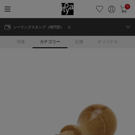
0
シーリングスタンプ（楕円型） Ｕ
特集
カテゴリー
店舗
オリジナル