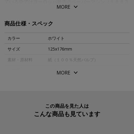
ている中ではヨーロッパ最古のペーパーマシン（１８８３
MORE
年～）を使用しており、原材料は高純度且つ安全性の高い
物を世界中から選りすぐっています。（本製品は無塩素漂
商品仕様・スペック
白でＦＳＣ認定のパルプのみ使用）そのペーパーマシンが
分速１２～２８ｍというゆっくりなスピードで動き、繊維
カラー
ホワイト
がゆっくりと重なり合って、強くハンドメイドの風合いを
サイズ
125x176mm
持った紙が出来ます。そして、品質管理は徹底して”人”が
素材・原材料
紙（１００％天然パルプ）
行っています。厳しい訓練、且つ経験を持った人
の”目”や”手”の優れた感覚による選別が最高の品質を生
生産国
ドイツ
MORE
み、維持するための重要な役割を果たしています。このよ
入数明細
１枚
うな高い技術や美意識によって生み出された輝きや手触
メーカー品番
030309
り、カッティングは使う人も見る人も魅了する”プレミア
ムなコミュニケーションツール”として世界中で認められ
この商品を見た人は
ており、数多くのラグジュアリーブランドがパッケージや
こんな商品も見ています
パーティー招待状などにグムンドプレミアムデザインペー
パーを用いています。大切な方や、お友達、そしてあなた