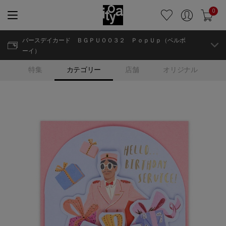
0
バースデイカード ＢＧＰＵ００３２ ＰｏｐＵｐ（ベルボ
ーイ）
特集
カテゴリー
店舗
オリジナル