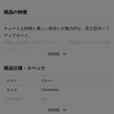
商品の特徴
キュートな絵柄と優しい色合いが魅力的な、直立型ポップ
アップカード。
表紙には箔押し加工でアクセント、内側はフルカラーで表
紙関連のイラストがあります。
MORE
メッセージを読んだ後も飾って置くことができ、贈る方の
優しい気持ちが長続きするでしょう。
商品仕様・スペック
二つ折りブランクカード ３００ｇｓｍ ダイカット・ポ
カラー
ブルー
ップアップ・ゴールド箔押し加工
サイズ
125x90mm
ピンク封筒 ダイヤモンド貼り 定形外
本体重量
28g
２００３年にミラノで創業された、「絆」という意味を持
素材・原材料
紙
MORE
つＬＥＧＡＭＩ。