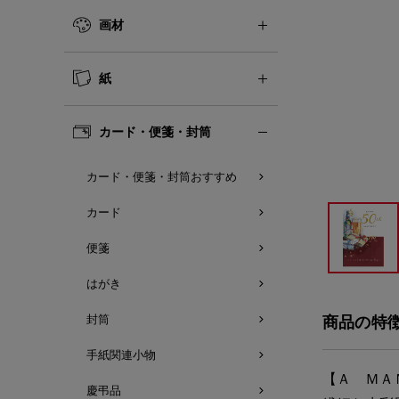
画材
紙
カード・便箋・封筒
カード・便箋・封筒おすすめ
カード
便箋
はがき
封筒
商品の特
手紙関連小物
【Ａ ＭＡ
慶弔品