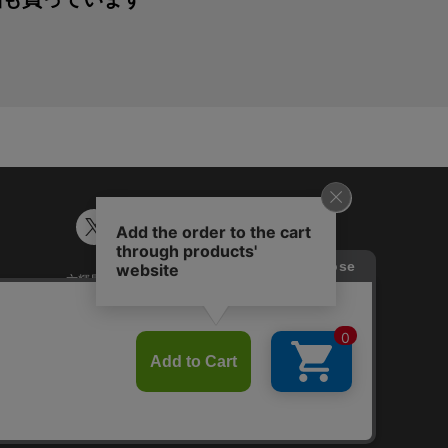
六輝早見表
ギフトカード残高照会
談
Japanese
English
Chinese