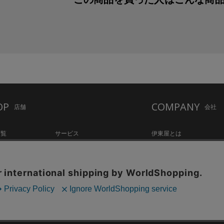
OP
COMPANY
店舗
会社
一覧
サービス
伊東屋とは
ation Hall
店舗情報
オリジナルブランド
hake Lounge
お知らせ・コラム
記念品・ノベルティのご相
tylo
採用情報
Copyright©伊東屋 All Rights Reserved.