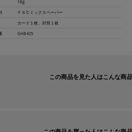
18g
料
ＦＳＣミックスペーパー
カード１枚、封筒１枚
番
GHB425
この商品を見た人は
こんな商
この商品を買った人は
こんな商