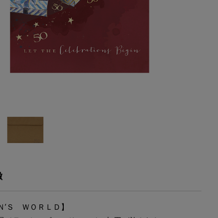
徴
Ｎ’Ｓ ＷＯＲＬＤ】