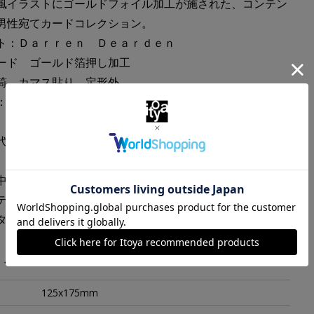
風イラストにゴールドフォイル加工が施された、コンテン
な男性宛てカードコレクション。
スト：Ｄａｒｒｅｎ Ｄｅａｒｄｅｎ
ード ゴールド箔押し加工
封筒 カマス貼り 定形外
ジ：ＨＡＰＰＹ ５０ＴＨ ＢＩＲＴＨＤＡＹ
代から小さなファミリービジネスで始まったリングデザイ
中で毎年約２千万枚以上のカードを販売する、イギリスの
ティングカードメーカーのひとつとなりました。
アタッチメントや鮮やかな色使いが人気です。
・スペック
125x175mm