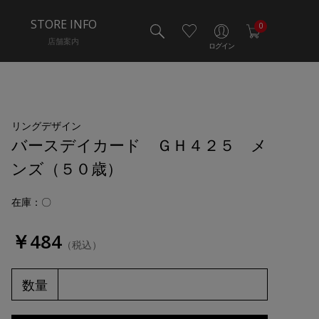
STORE INFO
0
店舗案内
ログイン
リングデザイン
バースデイカード ＧＨ４２５ メ
ンズ（５０歳）
在庫：〇
￥484
（税込）
数量