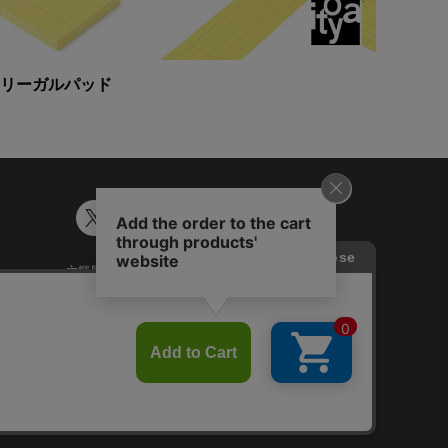
リーガルパッド
六輝早見表
ギフトカード残高照会
談
Japanese
English
Chinese