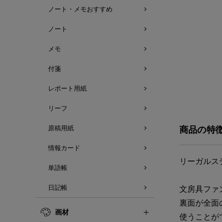
ノート・メモおすすめ
ノート
メモ
付箋
レポート用紙
リーフ
原稿用紙
商品の特
情報カード
リーガルス
単語帳
日記帳
文房具ファ
裏面が全面
画材
使うことが