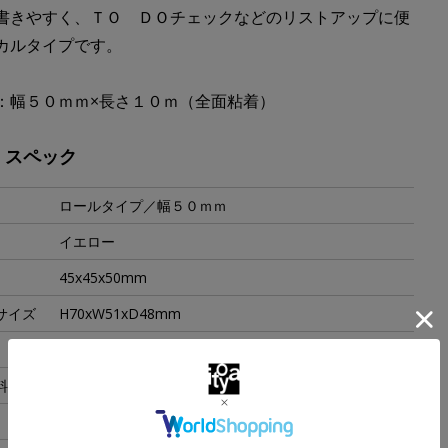
書きやすく、ＴＯ ＤＯチェックなどのリストアップに便
カルタイプです。
：幅５０ｍｍ×長さ１０ｍ（全面粘着）
・スペック
ロールタイプ／幅５０ｍｍ
イエロー
45x45x50mm
サイズ
H70xW51xD48mm
47g
料
紙・ＡＢＳ樹脂
日本