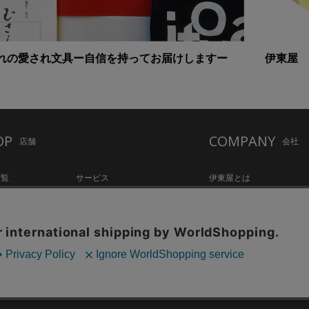
れの愛され文具ー自信を持ってお届けしますー
伊東屋 
OP
COMPANY
店舗
会社
一覧
サービス
伊東屋とは
ation Hall
店舗情報
オリジナルブランド
hake Lounge
お知らせ・コラム
記念品・ノベルティのご相
tylo
採用情報
Copyright©伊東屋 All Rights Reserved.