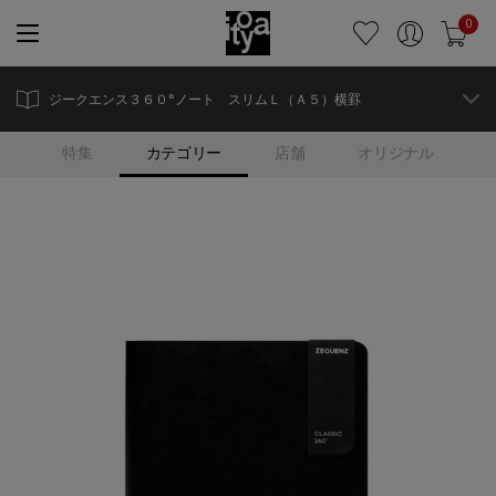
0
ジークエンス３６０°ノート スリムＬ（Ａ５）横罫
特集
カテゴリー
店舗
オリジナル