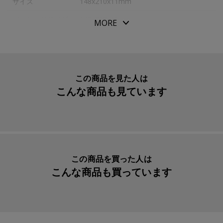
サイズ
148x210x11mm
サイズ：１４８Ｘ２１０Ｘ１１ｍｍ。
パッケージサイズ
148x210x11mm
MORE
７．５ｍｍ横罫。
本体重量
268g
無線綴じ１００枚。
素材・原材料
紙・ポリウレタン
※マグネットブックマークは仕様変更により画像の物とは
異なります。
生産国
タイ
この商品を見た人は
こんな商品も見ています
付属品
マグネットブックマーク
入数明細
１冊
メーカー品番
ZQ038
この商品を買った人は
こんな商品も買っています