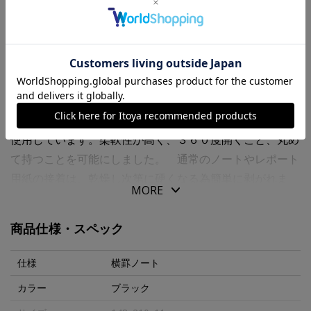
商品・在庫について
返品・交換について
送料について
商品の特徴
表紙には、上質なポリウレタン（ＰＵ）という合成皮革を
使用しています。柔軟性が高く、３６０度開くこと、丸め
て持つことを可能にしました。 通常のノートやレポート
用紙の接着は、乾燥し次第に硬くなる為簡単に剥がれま
MORE
す。しかしジークエンス３６０は、硬くならない特別な接
着剤を使用していますので、３６０度折り返しても剥がれ
商品仕様・スペック
おちることがありません。 いつも携帯し、アイデアブッ
クとしてご利用いただいたり、旅行の際にお持ちいただく
仕様
横罫ノート
のに、最適なノートです。マグネットブックマーク付、同
カラー
ブラック
じサイズで横罫、方眼が選べます。