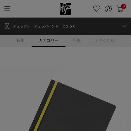
0
デュラブル デュラバインド ２２５０
特集
カテゴリー
店舗
オリジナル