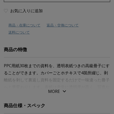
お気に入りに追加
商品・在庫について
返品・交換について
送料について
商品の特徴
PPC用紙30枚までの資料を、透明表紙つきの高級冊子にす
ることができます。カバーごとホチキスで4箇所綴じ、剥
離紙を剥して裏返し資料を固定するだけで一味違った冊子
へと早変わりします。表紙は非常に透明度が高く、写真な
MORE
どの画像も色鮮やかで、資料の顔として充分な存在感をみ
せてくれます。
商品仕様・スペック