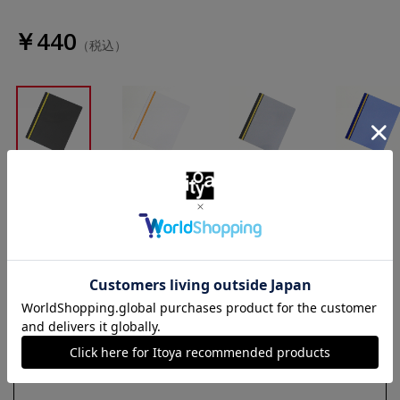
￥440
（税込）
黒
白
グレー
青
数量