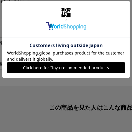
０Ｘ１４０ｍｍ。
・スペック
ブラック
料
ナイロン
アメリカ
番
010PM-00-00
この商品を見た人は
こんな商