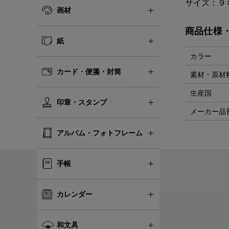
サイズ：９
画材
商品仕様
紙
カラー
カード・便箋・封筒
素材・原材
生産国
印章・スタンプ
メーカー品
アルバム・フォトフレーム
手帳
カレンダー
和文具