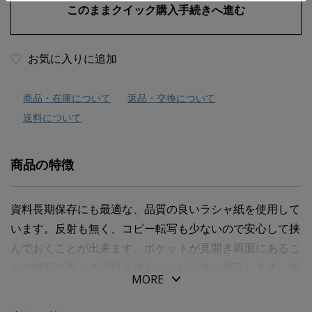
お気に入りに追加
商品・在庫について
返品・交換について
送料について
商品の特徴
資料長期保存にも最適な、品質の良いラシャ紙を使用して
います。反射も無く、コピー転写も少ないので安心して挟
んでおくことが出来ます。ポケットが見開き両面にあるこ
とで種類の異なる資料を挟むことが出来、重宝します。綴
MORE
じ具やビス・針などは使用していませんので、そのままシ
ュレッダーも可能です。サイズ：３０７Ｘ２３０ｍｍ。Ａ