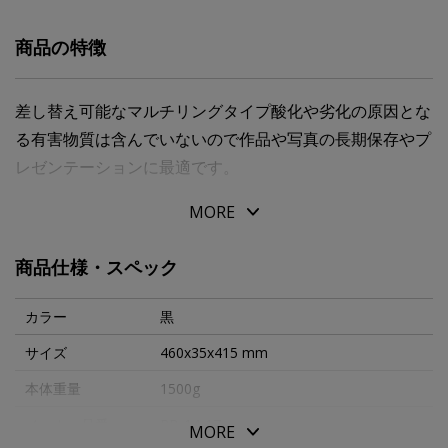
商品の特徴
差し替え可能なマルチリングタイプ酸化や劣化の原因とな
る有害物質は含んでいないので作品や写真の長期保存やプ
レゼンテーションに最適です。
MORE
１４”１７”：３５７Ｘ４３９ｍｍ。
対応写真サイズ：半切（３５６Ｘ４３２ｍｍ）。
商品仕様・スペック
カラー
黒
サイズ
460x35x415 mm
本体重量
1500g
メーカー品番
RB-14-17
MORE