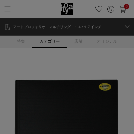
0
アートプロフォリオ マルチリング １４×１７インチ
特集
カテゴリー
店舗
オリジナル