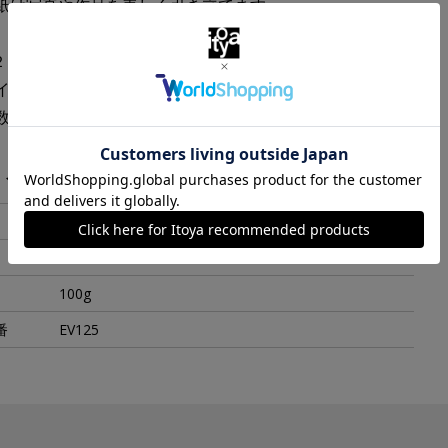
紙は写真や作品を美しく引き立てます。
１２５Ｘ１７５ｍｍ。
イズ：キャビネ（１１７Ｘ１６８ｍｍ）。
数：２４枚（４８ページ）。
・スペック
黒
176x15x125 mm
100g
番
EV125