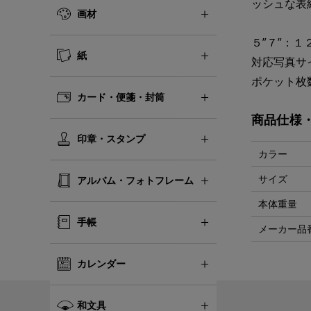
ッシュな表
画材
５”７”：
紙
対応写真サ
ポケット枚
カード・便箋・封筒
商品仕様
印章・スタンプ
カラー
サイズ
アルバム・フォトフレーム
本体重量
手帳
メーカー品
カレンダー
和文具