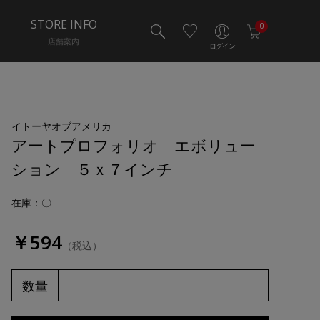
STORE INFO
0
店舗案内
ログイン
イトーヤオブアメリカ
アートプロフォリオ エボリュー
ション ５ｘ７インチ
在庫：〇
￥594
（税込）
数量