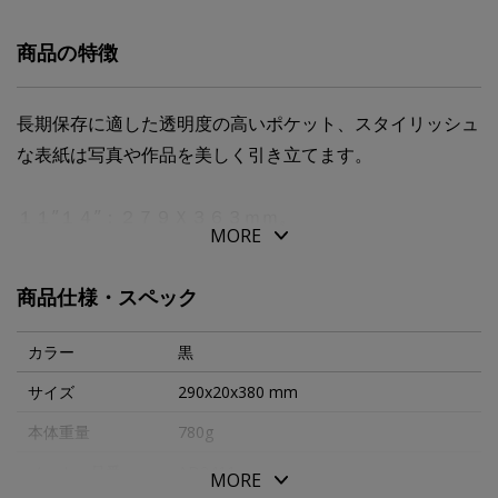
商品の特徴
長期保存に適した透明度の高いポケット、スタイリッシュ
な表紙は写真や作品を美しく引き立てます。
１１”１４”：２７９Ｘ３６３ｍｍ。
MORE
対応写真サイズ：大四ツ切（２７９Ｘ３５６ｍｍ）。
対応用紙サイズ：Ｂ４（２５７Ｘ３６４ｍｍ）。
商品仕様・スペック
ポケット枚数：２４枚（４８ページ）。
カラー
黒
サイズ
290x20x380 mm
本体重量
780g
メーカー品番
AD2411
MORE