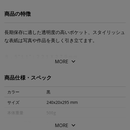
商品の特徴
長期保存に適した透明度の高いポケット、スタイリッシュ
な表紙は写真や作品を美しく引き立てます。
８．５”１１”：２２１Ｘ２７９ｍｍ。
MORE
対応用紙サイズ：レターサイズ〔２１６Ｘ２７９ｍｍ）。
ポケット枚数：２４枚（４８ページ）。
商品仕様・スペック
カラー
黒
サイズ
240x20x295 mm
本体重量
500g
メーカー品番
AD248
MORE