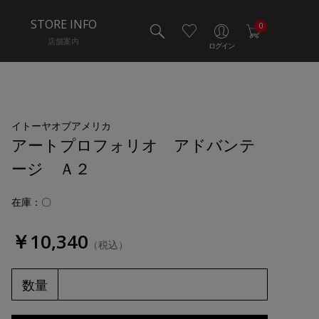
STORE INFO
0
店舗案内
ログイン
イトーヤオブアメリカ
アートプロフォリオ アドバンテ
ージ Ａ２
在庫：〇
￥10,340
（税込）
数量