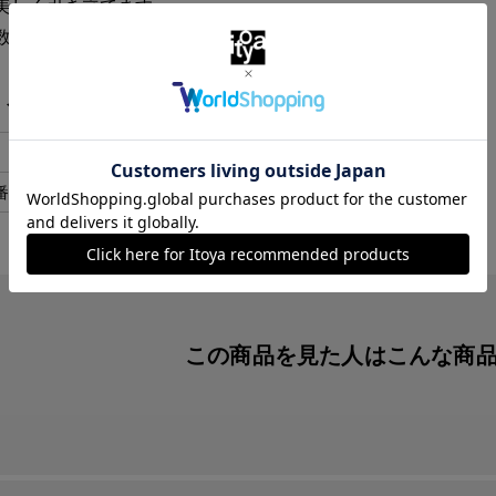
美しく引き立てます。
数：２４枚（４８ページ）。
・スペック
黒
番
AD24-A2
この商品を見た人は
こんな商