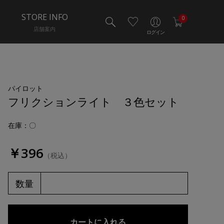
STORE INFO
0
店舗案内
ログイン
パイロット
フリクションライト ３色セット
在庫：〇
￥396
（税込）
数量