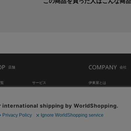
この商品を買った人は
こんな商
OP
COMPANY
店舗
会社
一覧
サービス
伊東屋とは
ation Hall
店舗情報
オリジナルブランド
hake Lounge
お知らせ・コラム
記念品・ノベルティのご相
tylo
採用情報
Copyright©伊東屋 All Rights Reserved.