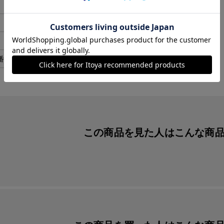
139x38x13mm
34.9
日本
番
SFL30SL3C
この商品を見た人は
こんな商