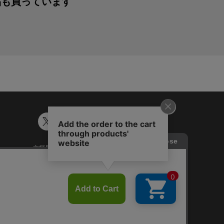
品も買っています
六輝早見表
ギフトカード残高照会
談
Japanese
English
Chinese