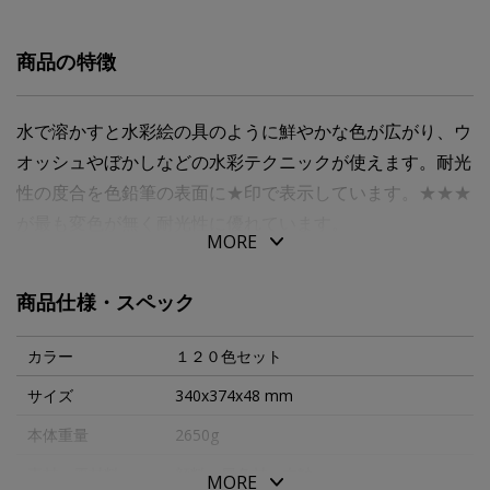
商品の特徴
水で溶かすと水彩絵の具のように鮮やかな色が広がり、ウ
オッシュやぼかしなどの水彩テクニックが使えます。耐光
性の度合を色鉛筆の表面に★印で表示しています。★★★
が最も変色が無く耐光性に優れています。
MORE
商品仕様・スペック
カラー
１２０色セット
サイズ
340x374x48 mm
本体重量
2650g
素材・原材料
顔料・展色材・木軸
MORE