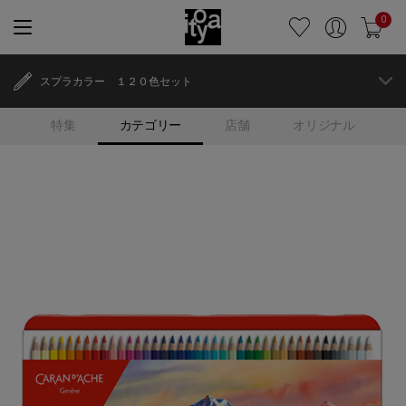
0
スプラカラー １２０色セット
特集
カテゴリー
店舗
オリジナル