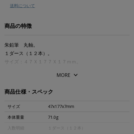
送料について
商品の特徴
朱鉛筆 丸軸。
１ダース（１２本）。
サイズ：４７Ｘ１７７Ｘ１７ｍｍ。
MORE
商品仕様・スペック
サイズ
47x177x7mm
本体重量
71.0g
入数明細
１ダース（１２本）