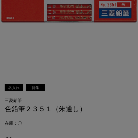
名入れ
特集
三菱鉛筆
色鉛筆２３５１（朱通し）
在庫：〇