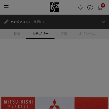
0
色鉛筆２３５１（朱通し）
特集
カテゴリー
店舗
オリジナル