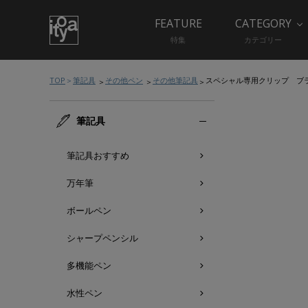
FEATURE
CATEGORY
特集
カテゴリー
TOP
筆記具
その他ペン
その他筆記具
スペシャル専用クリップ ブ
筆記具
筆記具おすすめ
万年筆
ボールペン
シャープペンシル
多機能ペン
水性ペン