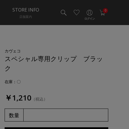
STORE INFO
0
店舗案内
ログイン
カヴェコ
スペシャル専用クリップ ブラッ
ク
在庫：〇
￥1,210
（税込）
数量