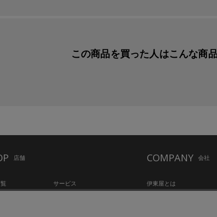
この商品を買った人は
こんな商
OP
COMPANY
店舗
会社
一覧
サービス
伊東屋とは
ation Hall
店舗情報
オリジナルブランド
hake Lounge
お知らせ・コラム
記念品・ノベルティのご相