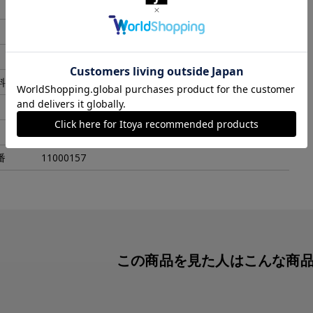
ブラック
35x15x10mm
3g
料
スチール
台湾
１個
番
11000157
この商品を見た人は
こんな商