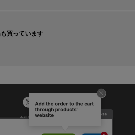
品も買っています
六輝早見表
ギフトカード残高照会
談