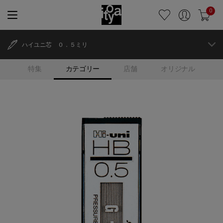
0
ハイユニ芯 ０．５ミリ
特集
カテゴリー
店舗
オリジナル