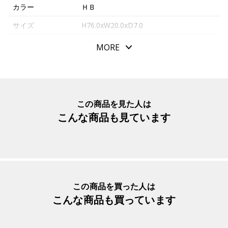
カラー
ＨＢ
サイズ
H76.0xW20.0xD7.0
パッケージサイズ
H76.0xW20.0xD7.0
MORE
本体重量
6.3g
素材・原材料
ＰＣ樹脂
生産国
日本
この商品を見た人は
こんな商品も見ています
入数明細
１個
メーカー品番
ULS0540HB
この商品を買った人は
こんな商品も買っています