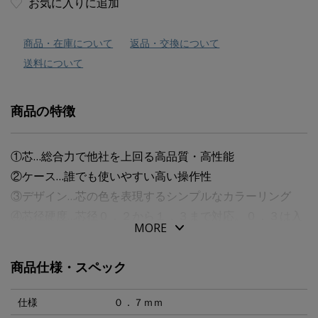
お気に入りに追加
商品・在庫について
返品・交換について
送料について
商品の特徴
①芯…総合力で他社を上回る高品質・高性能
②ケース…誰でも使いやすい高い操作性
③デザイン…芯の色を表現するシンプルなカラーリング
④芯径硬度…芯径０．２から１．３まで対応。０．３は入
MORE
数を２５本に増量。
商品仕様・スペック
仕様
０．７ｍｍ