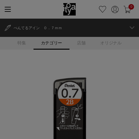
0
ぺんてるアイン ０．７ｍｍ
特集
カテゴリー
店舗
オリジナル