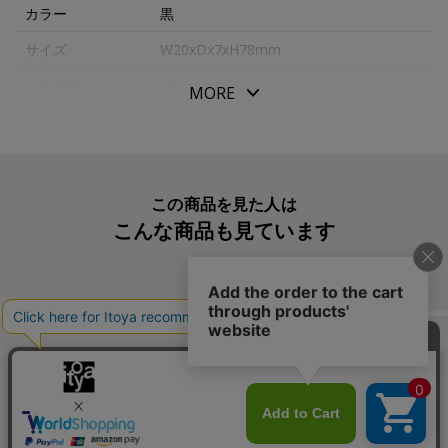
カラー
黒
サイズ
W20xDx7xH78mm
本体重量
10.3g
MORE
素材・原材料
再生ＰＯＭ、再生ＰＣ
生産国
日本
入数明細
ペンテルアイン
この商品を見た人は
こんな商品も見ています
メーカー品番
C287-2B
この商品を買った人は
こんな商品も買っています