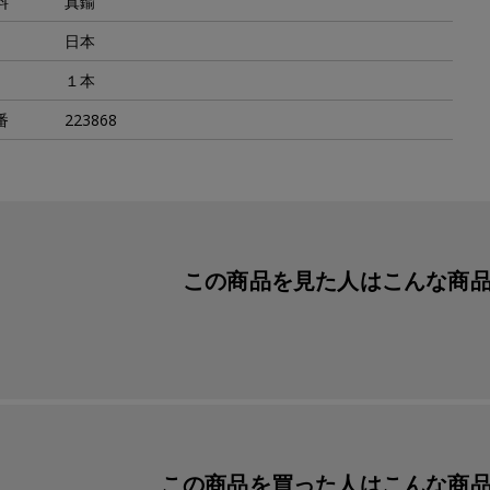
料
真鍮
日本
１本
番
223868
この商品を見た人は
こんな商
この商品を買った人は
こんな商