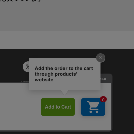
六輝早見表
ギフトカード残高照会
談
Japanese
English
Chinese