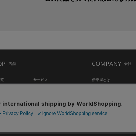
OP
COMPANY
店舗
会社
一覧
サービス
伊東屋とは
ation Hall
店舗情報
オリジナルブランド
hake Lounge
お知らせ・コラム
記念品・ノベルティのご相
tylo
採用情報
Copyright©伊東屋 All Rights Reserved.