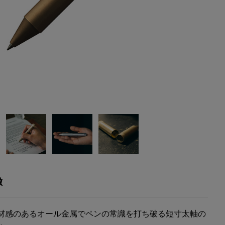
徴
材感のあるオール金属でペンの常識を打ち破る短寸太軸の