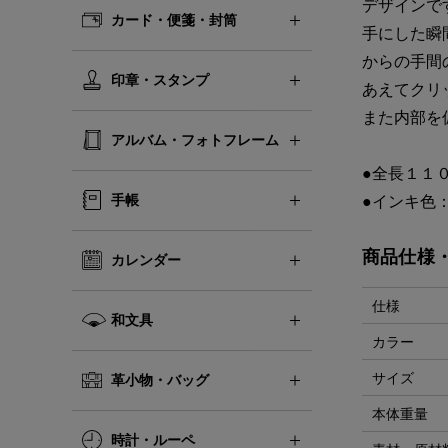
デザインで
カード・便箋・封筒
手にした瞬
からの手間
印章・スタンプ
あえてクリ
また内部を
アルバム・フォトフレーム
●全長１１
手帳
●インキ色
商品仕様
カレンダー
仕様
和文具
カラー
サイズ
革小物・バッグ
本体重量
時計・ルーペ