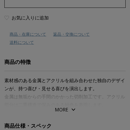
お気に入りに追加
商品・在庫について
返品・交換について
送料について
商品の特徴
素材感のある金属とアクリルを組み合わせた独自のデザイ
ンが、持つ喜び・見せる喜びを演出します。
金属は無垢からの手間のかかった切削加工です。アクリル
部分は二重構造で深みのある軸色を表現します。
MORE
軸色に伴った黒インクが本体に入っており、５種類の黒イ
ンキ（別売）をお好みで使用可能です。
商品仕様・スペック