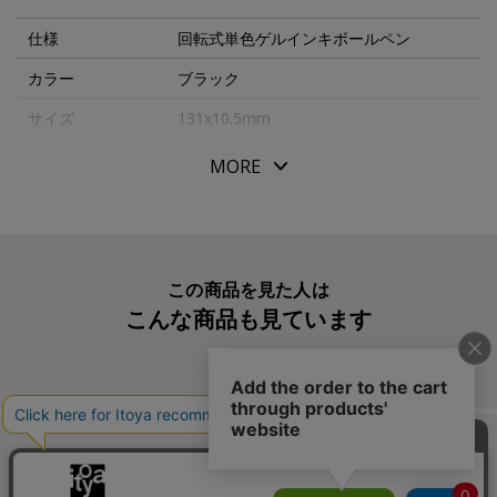
●標準装備インキ色：ブラック
仕様
回転式単色ゲルインキボールペン
カラー
ブラック
サイズ
131x10.5mm
パッケージサイズ
W160xD50xH20mm
MORE
本体重量
34g
素材・原材料
アクリル、真鍮
生産国
日本
この商品を見た人は
こんな商品も見ています
入数明細
１本
メーカー品番
221806
この商品を買った人は